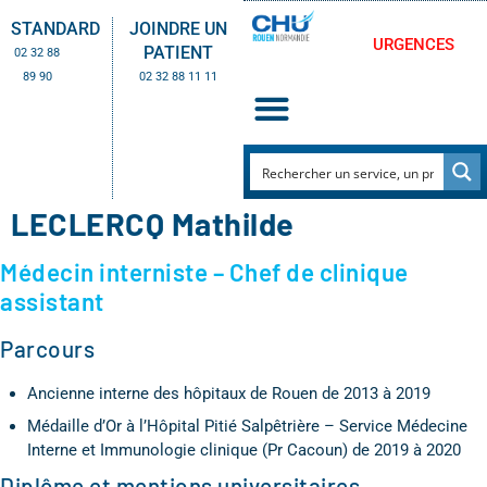
STANDARD
JOINDRE UN
URGENCES
PATIENT
02 32 88
89 90
02 32 88 11 11
LECLERCQ Mathilde
Médecin interniste – Chef de clinique
assistant
Parcours
Ancienne interne des hôpitaux de Rouen de 2013 à 2019
Médaille d’Or à l’Hôpital Pitié Salpêtrière – Service Médecine
Interne et Immunologie clinique (Pr Cacoun) de 2019 à 2020
Diplôme et mentions universitaires