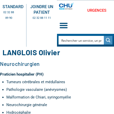
STANDARD
JOINDRE UN
URGENCES
PATIENT
02 32 88
89 90
02 32 88 11 11
LANGLOIS Olivier
Neurochirurgien
Praticien hospitalier (PH)
Tumeurs cérébrales et médullaires
Pathologie vasculaire (anévrysmes)
Malformation de Chiari, syringomyélie
Neurochirurgie générale
Hydrocéphalie