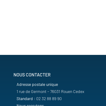
NOUS CONTACTER
Adresse postale unique
1 rue de Germont – 76031 Rouen Cedex
Standard
: 02 32 88 89 90
Nous recrutons