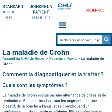
STANDARD
JOINDRE UN
URGENCES
PATIENT
02 32 88
89 90
02 32 88 11 11
La maladie de Crohn
Accueil du CHU de Rouen
>
Patients / Public
>
La maladie de
Crohn
Comment la diagnostiquer et la traiter ?
Quels sont les symptômes ?
La maladie de Crohn évolue par une alternance de crises et de
rémissions. Elle peut toucher tous les segments du tube
digestif, de la bouche à l’anus, et se compliquer d’un
rétrécissement de l’intestin ou d’abcès. Elle entraîne le plus