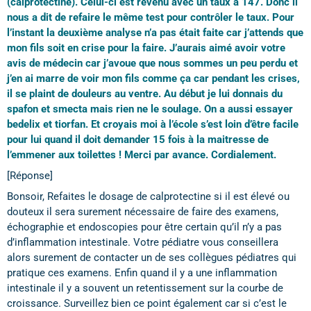
(calprotectine). Celui-ci est revenu avec un taux à 147. Donc il
nous a dit de refaire le même test pour contrôler le taux. Pour
l’instant la deuxième analyse n’a pas était faite car j’attends que
mon fils soit en crise pour la faire. J’aurais aimé avoir votre
avis de médecin car j’avoue que nous sommes un peu perdu et
j’en ai marre de voir mon fils comme ça car pendant les crises,
il se plaint de douleurs au ventre. Au début je lui donnais du
spafon et smecta mais rien ne le soulage. On a aussi essayer
bedelix et tiorfan. Et croyais moi à l’école s’est loin d’être facile
pour lui quand il doit demander 15 fois à la maitresse de
l’emmener aux toilettes ! Merci par avance. Cordialement.
[Réponse]
Bonsoir, Refaites le dosage de calprotectine si il est élevé ou
douteux il sera surement nécessaire de faire des examens,
échographie et endoscopies pour être certain qu’il n’y a pas
d’inflammation intestinale. Votre pédiatre vous conseillera
alors surement de contacter un de ses collègues pédiatres qui
pratique ces examens. Enfin quand il y a une inflammation
intestinale il y a souvent un retentissement sur la courbe de
croissance. Surveillez bien ce point également car si c’est le