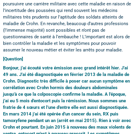
poursuivre une carrière militaire avec cette maladie en raison de
l’incertitude des poussées qui rend souvent les médecins
militaires très prudents sur l’aptitude des soldats atteints de
maladie de Crohn. En revanche, beaucoup d’autres professions
(l’immense majorité) sont possibles et n’ont pas de
questionnaires de santé à l’embauche ! L’important est alors de
bien contrôler la maladie et les symptômes pour pouvoir
assumer le nouveau métier et éviter les arrêts pour maladie.
[Question]
Bonjour, j’ai écouté votre émission avec grand intérêt hier. J’ai
49 ans. J’ai été diagnostiquée en février 2013 de la maladie de
Crohn. Diagnostic très difficile à poser car aucun symptôme en
corrélation avec Crohn hormis des douleurs abdominales
jusqu’à ce que la colposcopie confirme la maladie. A l’époque,
j’ai eu 5 mois d’entocort puis la rémission. Nous sommes une
fratrie de 4 sœurs et l’une d’entre elle est aussi diagnostiquée.
En mars 2014 j’ai été opérée d’un cancer du sein, RX puis
tamoxyfene pendant un an (arrêt en mai 2015). Rien à voir avec
Crohn et pourtant. En juin 2015 à nouveau des maux violents de
ventre, entocort m’est à nouveau prescrit. Les symptômes