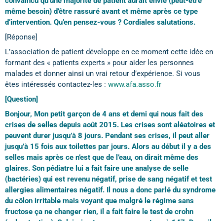
convaincu qu’une majorité de patient aurait envie (peut-être
même besoin) d’être rassuré avant et même après ce type
d’intervention. Qu’en pensez-vous ? Cordiales salutations.
[Réponse]
L’association de patient développe en ce moment cette idée en
formant des « patients experts » pour aider les personnes
malades et donner ainsi un vrai retour d’expérience. Si vous
êtes intéressés contactez-les :
www.afa.asso.fr
[Question]
Bonjour, Mon petit garçon de 4 ans et demi qui nous fait des
crises de selles depuis août 2015. Les crises sont aléatoires et
peuvent durer jusqu’à 8 jours. Pendant ses crises, il peut aller
jusqu’à 15 fois aux toilettes par jours. Alors au début il y a des
selles mais après ce n’est que de l’eau, on dirait même des
glaires. Son pédiatre lui a fait faire une analyse de selle
(bactéries) qui est revenu négatif, prise de sang négatif et test
allergies alimentaires négatif. Il nous a donc parlé du syndrome
du côlon irritable mais voyant que malgré le régime sans
fructose ça ne changer rien, il a fait faire le test de crohn