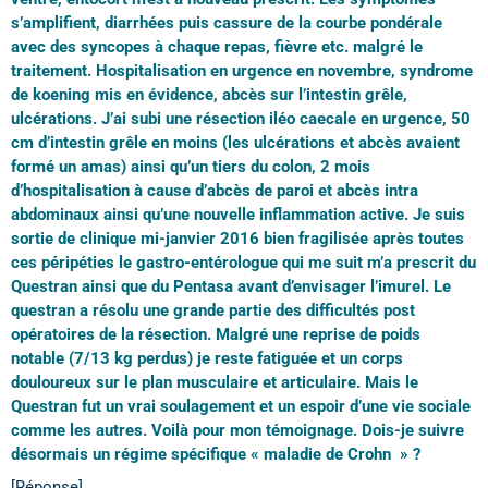
s’amplifient, diarrhées puis cassure de la courbe pondérale
avec des syncopes à chaque repas, fièvre etc. malgré le
traitement. Hospitalisation en urgence en novembre, syndrome
de koening mis en évidence, abcès sur l’intestin grêle,
ulcérations. J’ai subi une résection iléo caecale en urgence, 50
cm d’intestin grêle en moins (les ulcérations et abcès avaient
formé un amas) ainsi qu’un tiers du colon, 2 mois
d’hospitalisation à cause d’abcès de paroi et abcès intra
abdominaux ainsi qu’une nouvelle inflammation active. Je suis
sortie de clinique mi-janvier 2016 bien fragilisée après toutes
ces péripéties le gastro-entérologue qui me suit m’a prescrit du
Questran ainsi que du Pentasa avant d’envisager l’imurel. Le
questran a résolu une grande partie des difficultés post
opératoires de la résection. Malgré une reprise de poids
notable (7/13 kg perdus) je reste fatiguée et un corps
douloureux sur le plan musculaire et articulaire. Mais le
Questran fut un vrai soulagement et un espoir d’une vie sociale
comme les autres. Voilà pour mon témoignage. Dois-je suivre
désormais un régime spécifique « maladie de Crohn » ?
[Réponse]