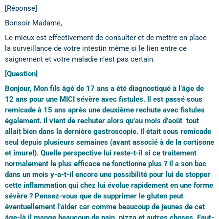
[Réponse]
Bonsoir Madame,
Le mieux est effectivement de consulter et de mettre en place
la surveillance de votre intestin même si le lien entre ce
saignement et votre maladie n’est pas certain.
[Question]
Bonjour, Mon fils âgé de 17 ans a été diagnostiqué à l’âge de
12 ans pour une MICI sévère avec fistules. Il est passé sous
remicade à 15 ans après une deuxième rechute avec fistules
également. Il vient de rechuter alors qu’au mois d’août tout
allait bien dans la dernière gastroscopie. Il était sous remicade
seul depuis plusieurs semaines (avant associé à de la cortisone
et imurel). Quelle perspective lui reste-t-il si ce traitement
normalement le plus efficace ne fonctionne plus ? Il a son bac
dans un mois y-a-t-il encore une possibilité pour lui de stopper
cette inflammation qui chez lui évolue rapidement en une forme
sévère ? Pensez-vous que de supprimer le gluten peut
éventuellement l’aider car comme beaucoup de jeunes de cet
âge-là il mange beaucoup de pain, pizza et autres choses. Faut-