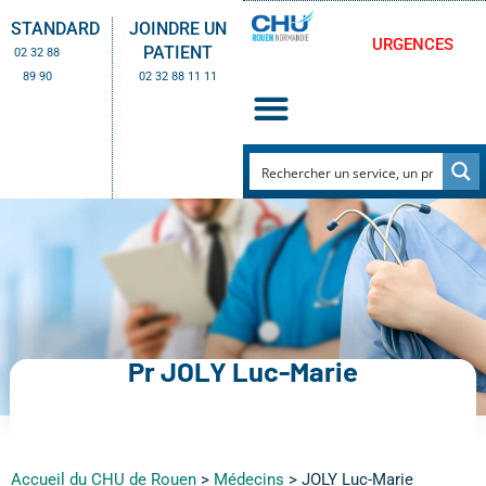
STANDARD
JOINDRE UN
URGENCES
PATIENT
02 32 88
89 90
02 32 88 11 11
Pr JOLY Luc-Marie
Accueil du CHU de Rouen
>
Médecins
>
JOLY Luc-Marie