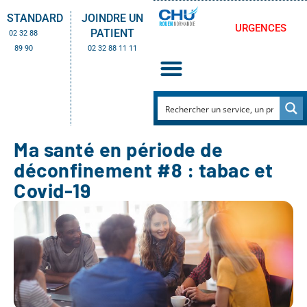
STANDARD
JOINDRE UN
URGENCES
PATIENT
02 32 88
89 90
02 32 88 11 11
Ma santé en période de
déconfinement #8 : tabac et
Covid-19