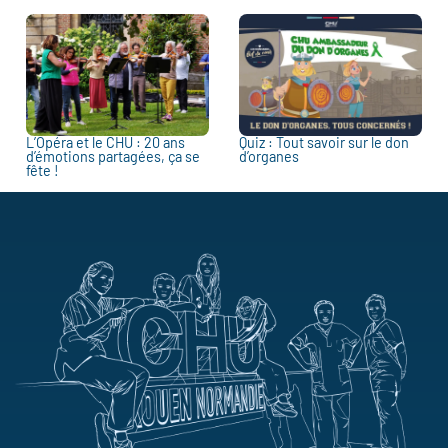
L’Opéra et le CHU : 20 ans
Quiz : Tout savoir sur le don
d’émotions partagées, ça se
d’organes
fête !