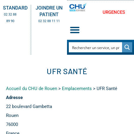
STANDARD
JOINDRE UN
URGENCES
PATIENT
02 32 88
89 90
02 32 88 11 11
UFR SANTÉ
Accueil du CHU de Rouen
>
Emplacements
>
UFR Santé
Adresse
22 boulevard Gambetta
Rouen
76000
France