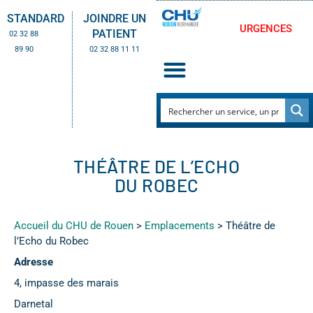
STANDARD
JOINDRE UN
URGENCES
PATIENT
02 32 88
89 90
02 32 88 11 11
THÉÂTRE DE L’ECHO
DU ROBEC
Accueil du CHU de Rouen
>
Emplacements
>
Théâtre de
l’Echo du Robec
Adresse
4, impasse des marais
Darnetal