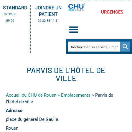
STANDARD
JOINDRE UN
URGENCES
PATIENT
02 32 88
89 90
02 32 88 11 11
PARVIS DE L’HÔTEL DE
VILLE
Accueil du CHU de Rouen
>
Emplacements
>
Parvis de
l’hôtel de ville
Adresse
place du général De Gaulle
Rouen