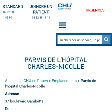
STANDARD
JOINDRE UN
URGENCES
PATIENT
02 32 88
89 90
02 32 88 11 11
PARVIS DE L’HÔPITAL
CHARLES-NICOLLE
Accueil du CHU de Rouen
>
Emplacements
>
Parvis de
l’hôpital Charles-Nicolle
Adresse
37 boulevard Gambetta
Rouen