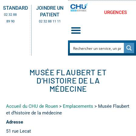
STANDARD
JOINDRE UN
URGENCES
PATIENT
02 32 88
89 90
02 32 88 11 11
MUSÉE FLAUBERT ET
D’HISTOIRE DE LA
MÉDECINE
Accueil du CHU de Rouen
>
Emplacements
>
Musée Flaubert
et d’histoire de la médecine
Adresse
51 rue Lecat