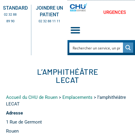
STANDARD
JOINDRE UN
URGENCES
PATIENT
02 32 88
89 90
02 32 88 11 11
L’AMPHITHÉÂTRE
LECAT
Accueil du CHU de Rouen
>
Emplacements
>
l’amphithéâtre
LECAT
Adresse
1 Rue de Germont
Rouen