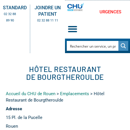
STANDARD
JOINDRE UN
URGENCES
PATIENT
02 32 88
89 90
02 32 88 11 11
HÔTEL RESTAURANT
DE BOURGTHEROULDE
Accueil du CHU de Rouen
>
Emplacements
>
Hôtel
Restaurant de Bourgtheroulde
Adresse
15 Pl. de la Pucelle
Rouen