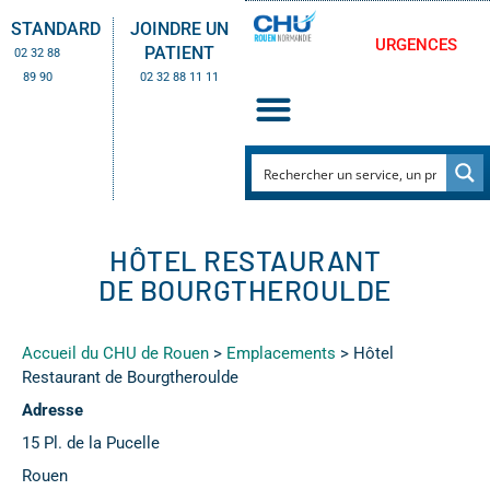
STANDARD
JOINDRE UN
URGENCES
PATIENT
02 32 88
89 90
02 32 88 11 11
HÔTEL RESTAURANT
DE BOURGTHEROULDE
Accueil du CHU de Rouen
>
Emplacements
>
Hôtel
Restaurant de Bourgtheroulde
Adresse
15 Pl. de la Pucelle
Rouen