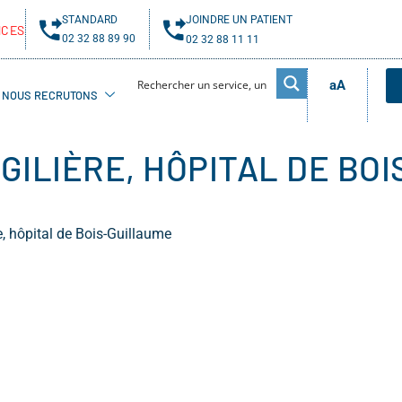
STANDARD
JOINDRE UN PATIENT
NCES
02 32 88 89 90
02 32 88 11 11
aA
NOUS RECRUTONS
RGILIÈRE, HÔPITAL DE BO
re, hôpital de Bois-Guillaume