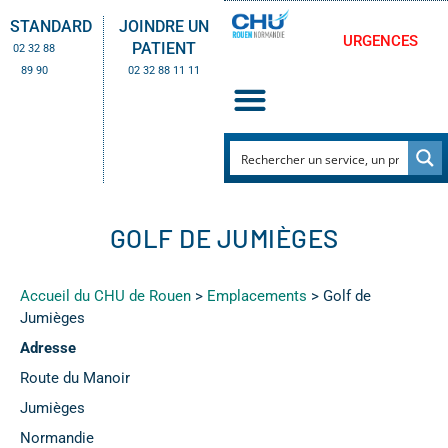
STANDARD
JOINDRE UN
URGENCES
PATIENT
02 32 88
89 90
02 32 88 11 11
GOLF DE JUMIÈGES
Accueil du CHU de Rouen
>
Emplacements
>
Golf de
Jumièges
Adresse
Route du Manoir
Jumièges
Normandie