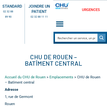
STANDARD
JOINDRE UN
URGENCES
PATIENT
02 32 88
89 90
02 32 88 11 11
CHU DE ROUEN –
BATÎMENT CENTRAL
Accueil du CHU de Rouen
>
Emplacements
>
CHU de Rouen
– Batîment central
Adresse
1, rue de Germont
Rouen