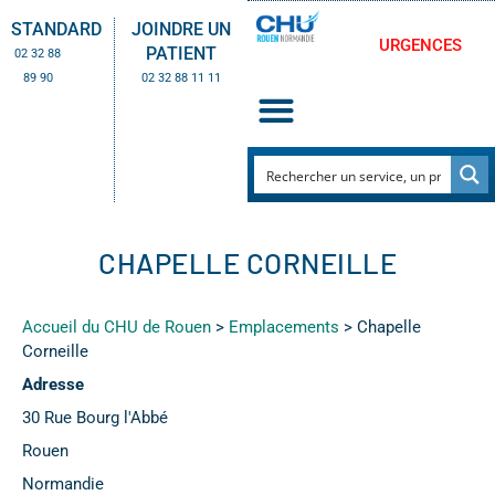
STANDARD
JOINDRE UN
URGENCES
PATIENT
02 32 88
89 90
02 32 88 11 11
CHAPELLE CORNEILLE
Accueil du CHU de Rouen
>
Emplacements
>
Chapelle
Corneille
Adresse
30 Rue Bourg l'Abbé
Rouen
Normandie