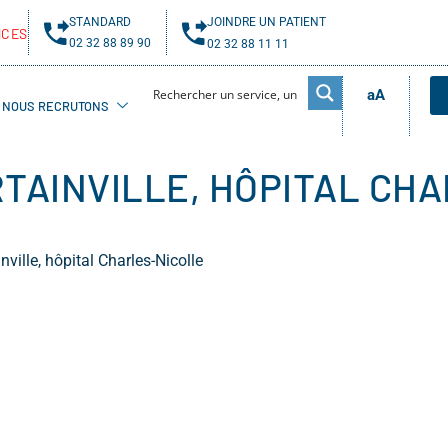
STANDARD
JOINDRE UN PATIENT
NCES
02 32 88 89 90
02 32 88 11 11
aA
NOUS RECRUTONS
TAINVILLE, HÔPITAL CH
ville, hôpital Charles-Nicolle