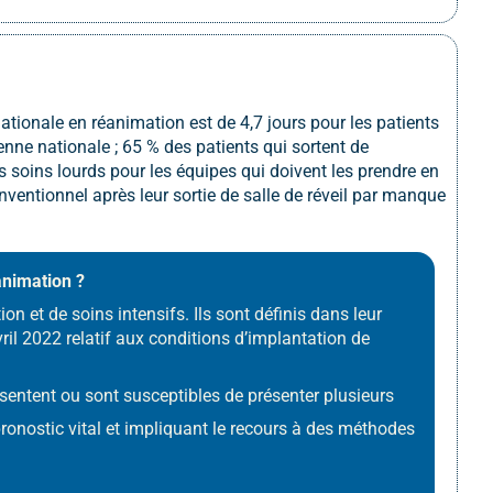
tionale en réanimation est de 4,7 jours pour les patients
nne nationale ; 65 % des patients qui sortent de
s soins lourds pour les équipes qui doivent les prendre en
entionnel après leur sortie de salle de réveil par manque
éanimation ?
on et de soins intensifs. Ils sont définis dans leur
vril 2022 relatif aux conditions d’implantation de
sentent ou sont susceptibles de présenter plusieurs
pronostic vital et impliquant le recours à des méthodes