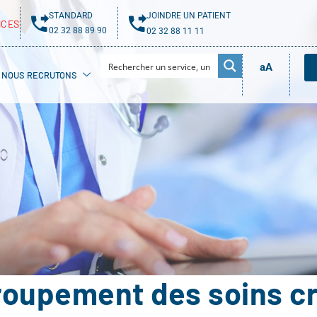
STANDARD
JOINDRE UN PATIENT
NCES
02 32 88 89 90
02 32 88 11 11
aA
NOUS RECRUTONS
roupement des soins cr