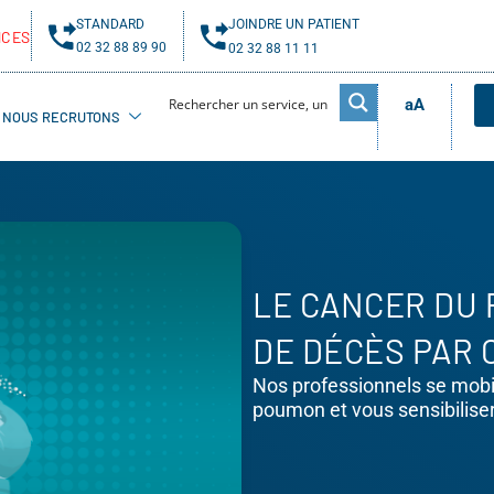
STANDARD
JOINDRE UN PATIENT
NCES
02 32 88 89 90
02 32 88 11 11
aA
NOUS RECRUTONS
LE CANCER DU 
DE DÉCÈS PAR 
Nos professionnels se mobil
poumon et vous sensibiliser