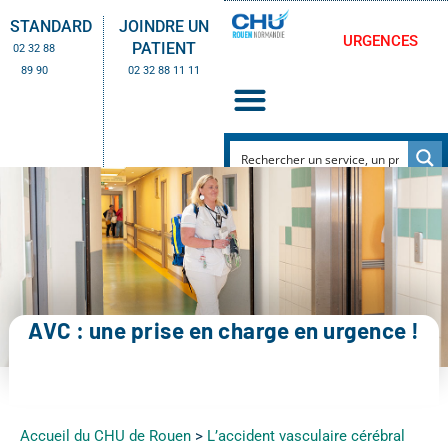
STANDARD
JOINDRE UN
URGENCES
PATIENT
02 32 88
89 90
02 32 88 11 11
AVC : une prise en charge en urgence !
Accueil du CHU de Rouen
>
L’accident vasculaire cérébral