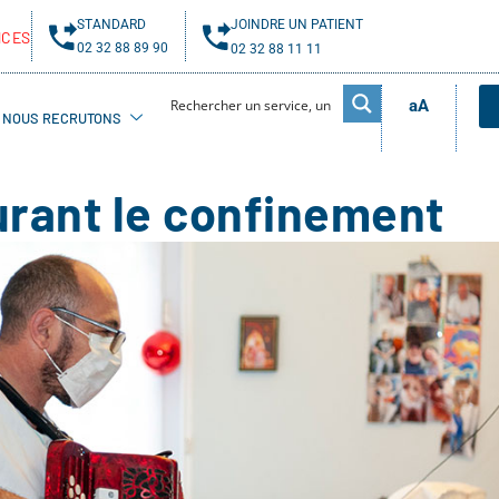
STANDARD
JOINDRE UN PATIENT
NCES
02 32 88 89 90
02 32 88 11 11
aA
NOUS RECRUTONS
durant le confinement