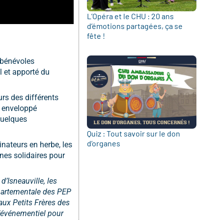
L’Opéra et le CHU : 20 ans
d’émotions partagées, ça se
fête !
 bénévoles
l et apporté du
urs des différents
t enveloppé
quelques
Quiz : Tout savoir sur le don
d’organes
inateurs en herbe, les
anes solidaires pour
’Isneauville, les
épartementale des PEP
aux Petits Frères des
l’événementiel pour