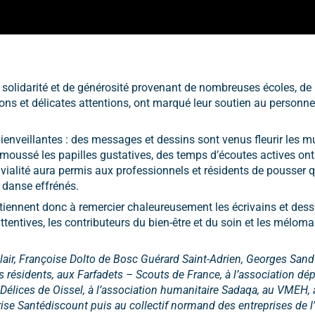
solidarité et de générosité provenant de nombreuses écoles, de
 dons et délicates attentions, ont marqué leur soutien au personne
bienveillantes : des messages et dessins sont venus fleurir les m
moussé les papilles gustatives, des temps d’écoutes actives on
vivialité aura permis aux professionnels et résidents de pousser 
 danse effrénés.
 tiennent donc à remercier chaleureusement les écrivains et dess
s attentives, les contributeurs du bien-être et du soin et les mélom
air, Françoise Dolto de Bosc Guérard Saint-Adrien, Georges Sand d
s résidents, aux Farfadets – Scouts de France, à l’association d
i Délices de Oissel, à l’association humanitaire Sadaqa, au VMEH, 
rise Santédiscount puis au collectif normand des entreprises de 