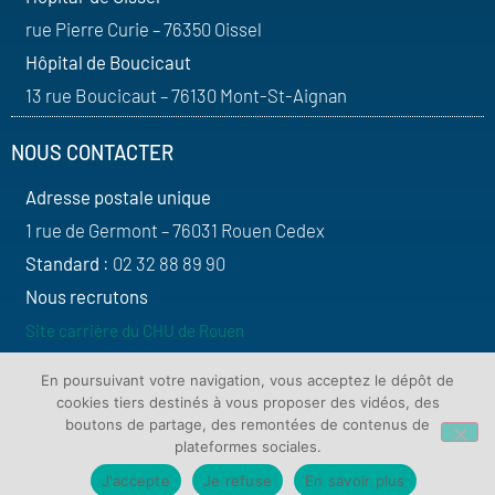
rue Pierre Curie – 76350 Oissel
Hôpital de Boucicaut
13 rue Boucicaut – 76130 Mont-St-Aignan
NOUS CONTACTER
Adresse postale unique
1 rue de Germont – 76031 Rouen Cedex
Standard
: 02 32 88 89 90
Nous recrutons
Site carrière du CHU de Rouen
SUIVEZ-NOUS
En poursuivant votre navigation, vous acceptez le dépôt de
cookies tiers destinés à vous proposer des vidéos, des
boutons de partage, des remontées de contenus de
plateformes sociales.
J'accepte
Je refuse
En savoir plus
Contact
Plan du site
Mentions légales
Protection de vos données