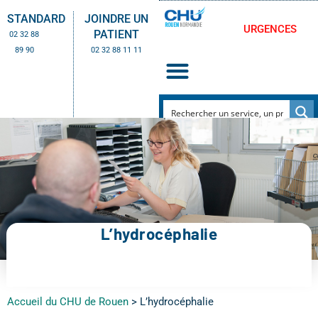
STANDARD
JOINDRE UN
URGENCES
PATIENT
02 32 88
89 90
02 32 88 11 11
L’hydrocéphalie
Accueil du CHU de Rouen
>
L’hydrocéphalie