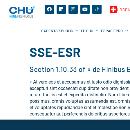
URGE
PATIENTS / PUBLIC
LE CHU
ESPACE PRO
SSE-ESR
Section 1.10.33 of « de Finibus
« At vero eos et accusamus et iusto odio digniss
excepturi sint occaecati cupiditate non provident
rerum facilis est et expedita distinctio. Nam li
possimus, omnis voluptas assumenda est, omnis d
et voluptates repudiandae sint et molestiae non r
consequatur aut perferendis doloribus asperiores 