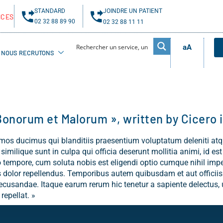
STANDARD
JOINDRE UN PATIENT
NCES
02 32 88 89 90
02 32 88 11 11
aA
NOUS RECRUTONS
 Bonorum et Malorum », written by Cicero 
imos ducimus qui blanditiis praesentium voluptatum deleniti atq
, similique sunt in culpa qui officia deserunt mollitia animi, id
bero tempore, cum soluta nobis est eligendi optio cumque nihil i
olor repellendus. Temporibus autem quibusdam et aut officiis d
ecusandae. Itaque earum rerum hic tenetur a sapiente delectus, u
repellat. »