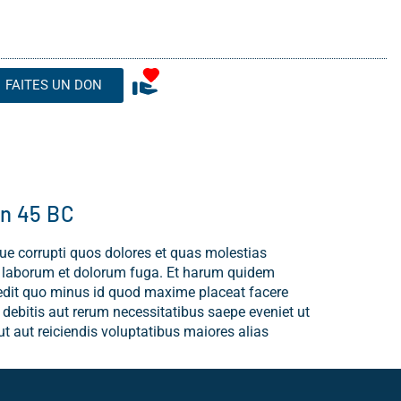
FAITES UN DON
in 45 BC
ue corrupti quos dolores et quas molestias
 est laborum et dolorum fuga. Et harum quidem
mpedit quo minus id quod maxime placeat facere
ebitis aut rerum necessitatibus saepe eveniet ut
t aut reiciendis voluptatibus maiores alias