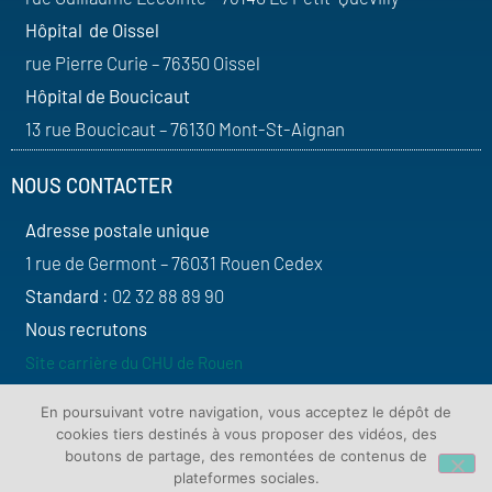
Hôpital de Oissel
rue Pierre Curie – 76350 Oissel
Hôpital de Boucicaut
13 rue Boucicaut – 76130 Mont-St-Aignan
NOUS CONTACTER
Adresse postale unique
1 rue de Germont – 76031 Rouen Cedex
Standard
: 02 32 88 89 90
Nous recrutons
Site carrière du CHU de Rouen
SUIVEZ-NOUS
En poursuivant votre navigation, vous acceptez le dépôt de
cookies tiers destinés à vous proposer des vidéos, des
boutons de partage, des remontées de contenus de
plateformes sociales.