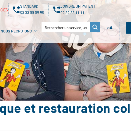
STANDARD
JOINDRE UN PATIENT
NCES
02 32 88 89 90
02 32 88 11 11
aA
NOUS RECRUTONS
ique et restauration col