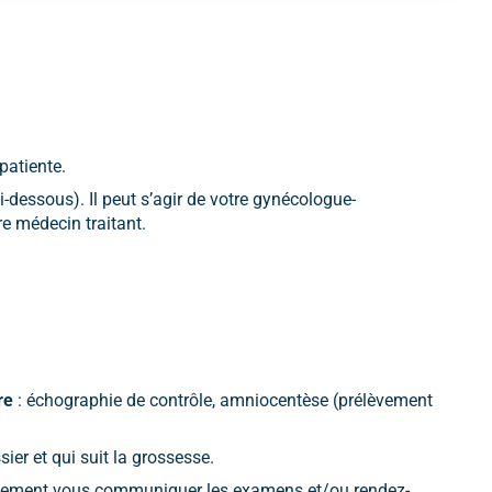
patiente.
i-dessous). Il peut s’agir de votre gynécologue-
e médecin traitant.
re
: échographie de contrôle, amniocentèse (prélèvement
ier et qui suit la grossesse.
t également vous communiquer les examens et/ou rendez-