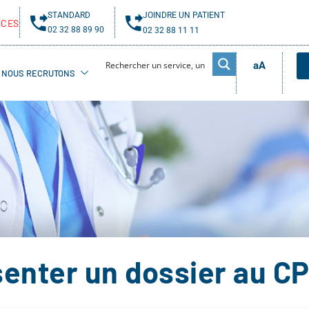
STANDARD
JOINDRE UN PATIENT
NCES
02 32 88 89 90
02 32 88 11 11
aA
NOUS RECRUTONS
senter un dossier au C