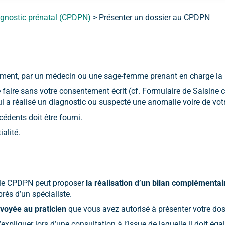
iagnostic prénatal (CPDPN)
>
Présenter un dossier au CPDPN
tement, par un médecin ou une sage-femme prenant en charge la 
 faire sans votre consentement écrit (cf. Formulaire de Saisine c
 a réalisé un diagnostic ou suspecté une anomalie voire de votr
édents doit être fourni.
ialité.
: le CPDPN peut proposer
la réalisation d’un bilan complémentai
rès d’un spécialiste.
nvoyée au praticien
que vous avez autorisé à présenter votre doss
l’expliquer lors d’une consultation à l’issue de laquelle il doi