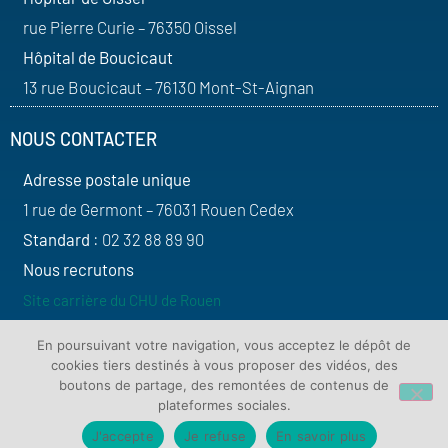
rue Pierre Curie – 76350 Oissel
Hôpital de Boucicaut
13 rue Boucicaut – 76130 Mont-St-Aignan
NOUS CONTACTER
Adresse postale unique
1 rue de Germont – 76031 Rouen Cedex
Standard
: 02 32 88 89 90
Nous recrutons
Site carrière du CHU de Rouen
SUIVEZ-NOUS
En poursuivant votre navigation, vous acceptez le dépôt de
cookies tiers destinés à vous proposer des vidéos, des
boutons de partage, des remontées de contenus de
plateformes sociales.
J'accepte
Je refuse
En savoir plus
Contact
Plan du site
Mentions légales
Protection de vos données