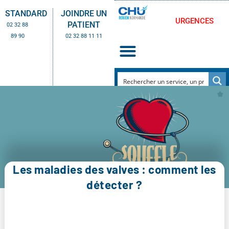
STANDARD
JOINDRE UN
URGENCES
PATIENT
02 32 88
89 90
02 32 88 11 11
Les maladies des valves : comment les
détecter ?