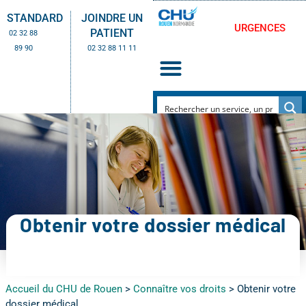
STANDARD
JOINDRE UN
URGENCES
PATIENT
02 32 88
89 90
02 32 88 11 11
Obtenir votre dossier médical
Accueil du CHU de Rouen
>
Connaître vos droits
>
Obtenir votre
dossier médical