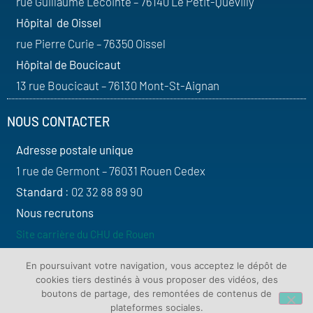
rue Guillaume Lecointe – 76140 Le Petit-Quevilly
Hôpital de Oissel
rue Pierre Curie – 76350 Oissel
Hôpital de Boucicaut
13 rue Boucicaut – 76130 Mont-St-Aignan
NOUS CONTACTER
Adresse postale unique
1 rue de Germont – 76031 Rouen Cedex
Standard
: 02 32 88 89 90
Nous recrutons
Site carrière du CHU de Rouen
SUIVEZ-NOUS
En poursuivant votre navigation, vous acceptez le dépôt de
cookies tiers destinés à vous proposer des vidéos, des
boutons de partage, des remontées de contenus de
plateformes sociales.