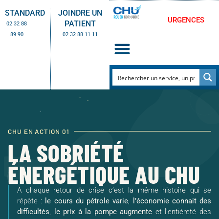
STANDARD
JOINDRE UN
URGENCES
PATIENT
02 32 88
89 90
02 32 88 11 11
CHU EN ACTION 01
LA SOBRIÉTÉ
ÉNERGÉTIQUE AU CHU
A chaque retour de crise c’est la même histoire qui se
répète :
le cours du pétrole varie
,
l’économie connait des
difficultés
,
le prix à la pompe augmente
et l’entièreté des