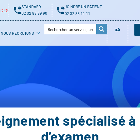
STANDARD
JOINDRE UN PATIENT
NCES
02 32 88 89 90
02 32 88 11 11
aA
NOUS RECRUTONS
ignement spécialisé à l
d’examen