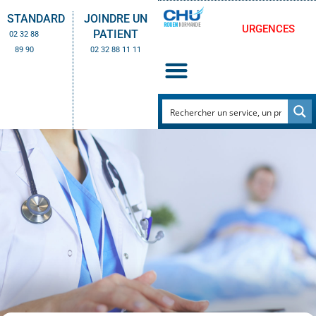
STANDARD
JOINDRE UN
URGENCES
PATIENT
02 32 88
89 90
02 32 88 11 11