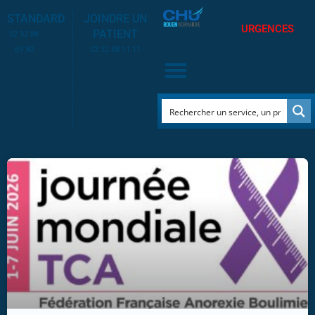
STANDARD
JOINDRE UN
URGENCES
PATIENT
02 32 88
89 90
02 32 88 11 11