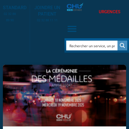
STANDARD
JOINDRE UN
URGENCES
PATIENT
02 32 88
89 90
02 32 88 11 11