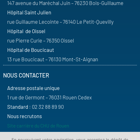
147 avenue du Maréchal Juin – 76230 Bois-Guillaume
Hôpital Saint Julien
rue Guillaume Lecointe – 76140 Le Petit-Quevilly
Hôpital de Oissel
rue Pierre Curie – 76350 Oissel
Hôpital de Boucicaut
13 rue Boucicaut – 76130 Mont-St-Aignan
NOUS CONTACTER
Adresse postale unique
1 rue de Germont – 76031 Rouen Cedex
Standard
: 02 32 88 89 90
Nous recrutons
Site carrière du CHU de Rouen
SUIVEZ-NOUS
En poursuivant votre navigation, vous acceptez le dépôt de