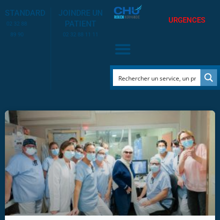
STANDARD
JOINDRE UN
URGENCES
PATIENT
02 32 88
89 90
02 32 88 11 11