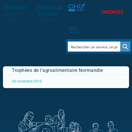
STANDARD
JOINDRE UN
URGENCES
PATIENT
02 32 88
89 90
02 32 88 11 11
Trophées de l’agroalimentaire Normandie
30 novembre 2016