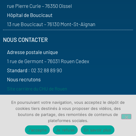
rue Pierre Curie – 76350 Oissel
Hôpital de Boucicaut
13 rue Boucicaut – 76130 Mont-St-Aignan
NOUS CONTACTER
Adresse postale unique
1 rue de Germont – 76031 Rouen Cedex
Standard
: 02 32 88 89 90
Nous recrutons
Site carrière du CHU de Rouen
SUIVEZ-NOUS
En poursuivant votre navigation, vous acceptez le dépôt de
cookies tiers destinés à vous proposer des vidéos, des
boutons de partage, des remontées de contenus de
plateformes sociales.
J'accepte
Je refuse
En savoir plus
Contact
Plan du site
Mentions légales
Protection de vos données