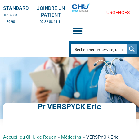
STANDARD
JOINDRE UN
URGENCES
PATIENT
02 32 88
89 90
02 32 88 11 11
Pr VERSPYCK Eric
Accueil du CHU de Rouen
>
Médecins
>
VERSPYCK Eric