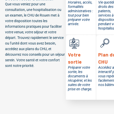
Horaires, accès,
Vie quotid
Que vous veniez pour une
formalités
droits des
consultation, une hospitalisation ou
administratives :
patients,
un examen, le CHU de Rouen met à
tout pour bien
services à
préparer votre
dispositio
votre disposition toutes les
arrivée.
pendant v
informations pratiques pour faciliter
hospitalis
votre venue, votre séjour et votre
départ. Trouvez rapidement le service
ou l’unité dont vous avez besoin,
accédez aux plans du CHU, et
Votre
Plan d
découvrez nos conseils pour un séjour
serein. Votre santé et votre confort
sortie
CHU
sont notre priorité.
Préparer votre
Accédez a
sortie, les
interactif 
documents à
vous repé
récupérer, et les
facilemen
suites de votre
nos bâtim
prise en charge.