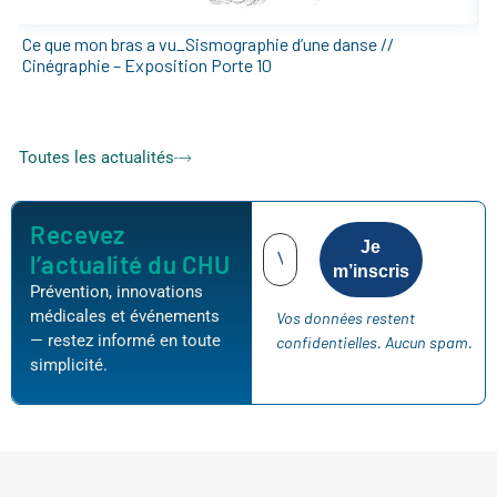
Ce que mon bras a vu_Sismographie d’une danse //
E
Cinégraphie – Exposition Porte 10
2
Toutes les actualités
Recevez
l’actualité du CHU
Prévention, innovations
médicales et événements
Vos données restent
— restez informé en toute
confidentielles. Aucun spam.
simplicité.